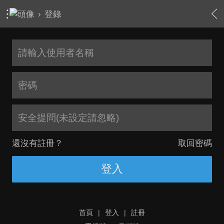
›
登錄
安全提問(未設定請忽略)
還沒有註冊？
取回密碼
登入
首頁
|
登入
|
註冊