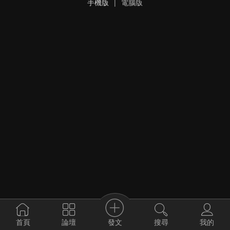
手機版
|
電腦版
發文
首頁
論壇
搜尋
我的