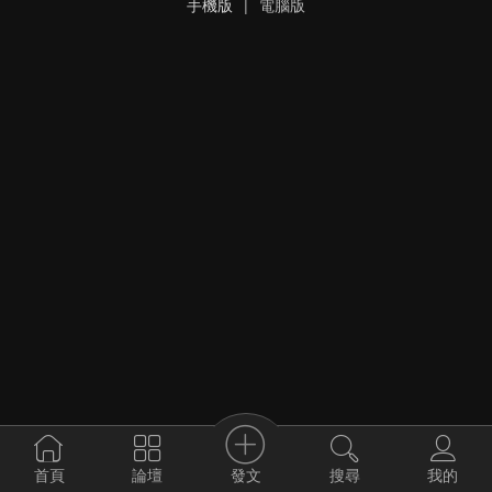
手機版
|
電腦版
發文
首頁
論壇
搜尋
我的