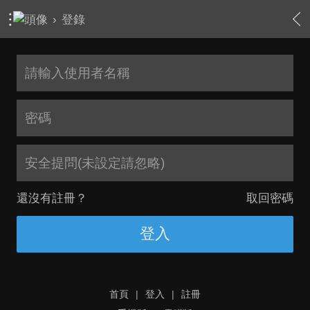
›
登錄
安全提問(未設定請忽略)
還沒有註冊？
取回密碼
登入
首頁
|
登入
|
註冊