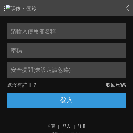
›
登錄
安全提問(未設定請忽略)
還沒有註冊？
取回密碼
登入
首頁
|
登入
|
註冊