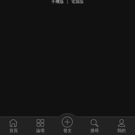
手機版
|
電腦版
發文
首頁
論壇
搜尋
我的