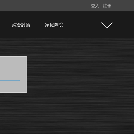
登入
註冊
綜合討論
家庭劇院