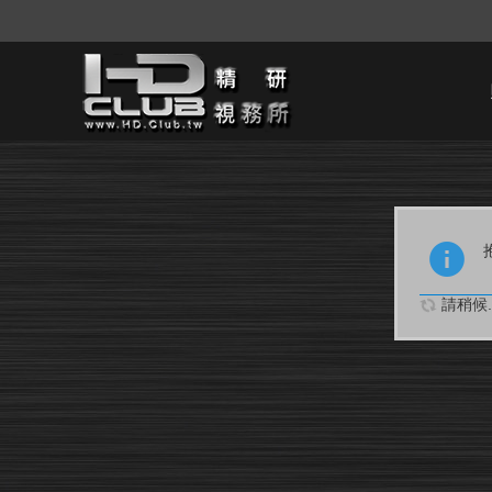
請稍候..