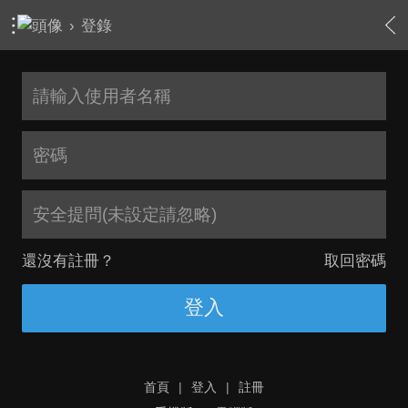
›
登錄
安全提問(未設定請忽略)
還沒有註冊？
取回密碼
登入
首頁
|
登入
|
註冊