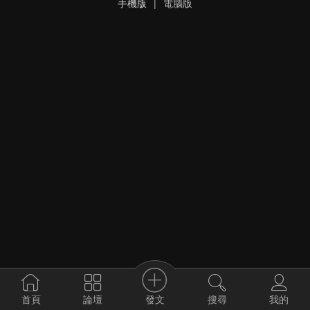
手機版
|
電腦版
發文
首頁
論壇
搜尋
我的