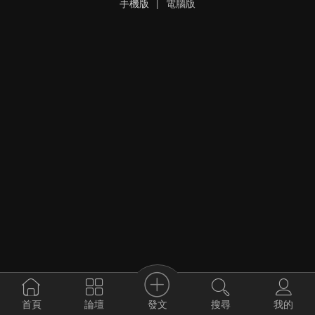
手機版
|
電腦版
發文
首頁
論壇
搜尋
我的