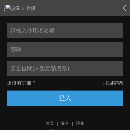
›
登錄
安全提問(未設定請忽略)
還沒有註冊？
取回密碼
登入
首頁
|
登入
|
註冊