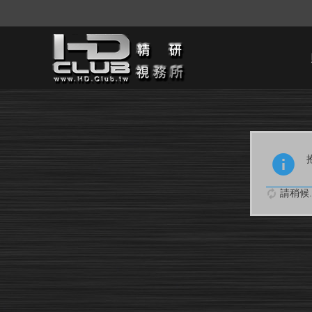
請稍候..