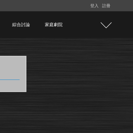
登入
註冊
綜合討論
家庭劇院