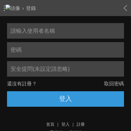
›
登錄
安全提問(未設定請忽略)
還沒有註冊？
取回密碼
登入
首頁
|
登入
|
註冊