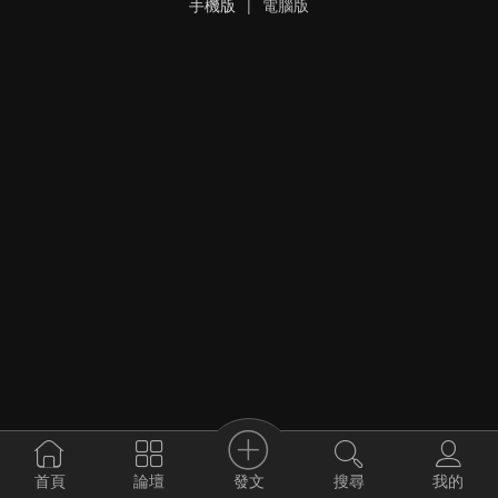
手機版
|
電腦版
發文
首頁
論壇
搜尋
我的