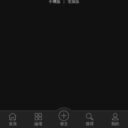
手機版
|
電腦版
發文
首頁
論壇
搜尋
我的