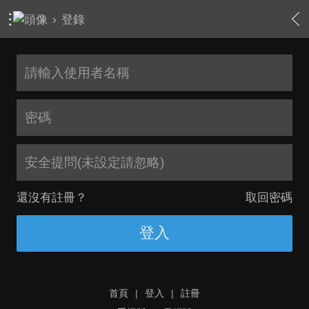
›
登錄
安全提問(未設定請忽略)
還沒有註冊？
取回密碼
登入
首頁
|
登入
|
註冊