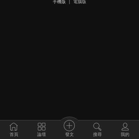
手機版
|
電腦版
發文
首頁
論壇
搜尋
我的