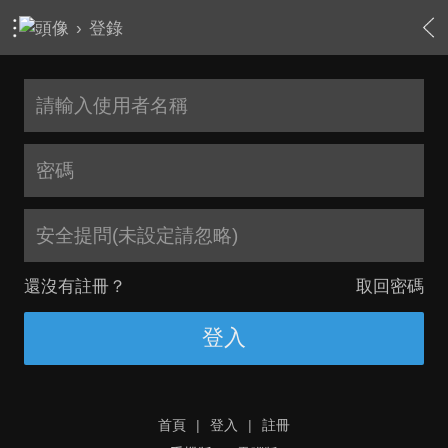
›
登錄
安全提問(未設定請忽略)
還沒有註冊？
取回密碼
登入
首頁
|
登入
|
註冊