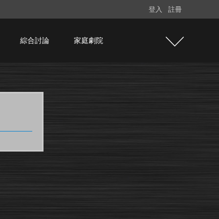
登入
註冊
綜合討論
家庭劇院