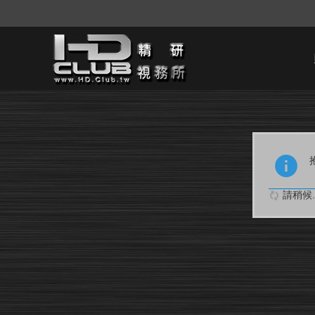
請稍候..