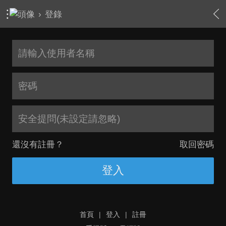
›
登錄
安全提問(未設定請忽略)
還沒有註冊？
取回密碼
登入
首頁
|
登入
|
註冊