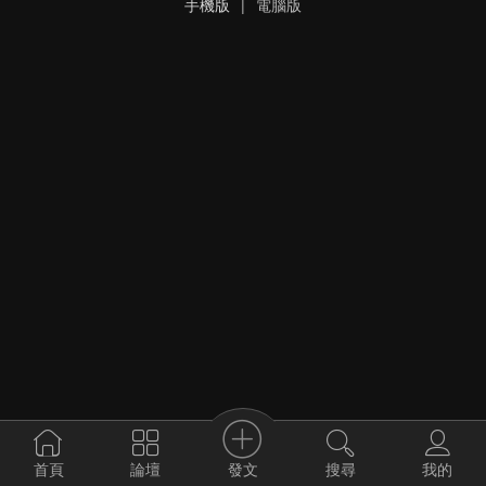
手機版
|
電腦版
發文
首頁
論壇
搜尋
我的