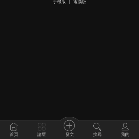
手機版
|
電腦版
發文
首頁
論壇
搜尋
我的