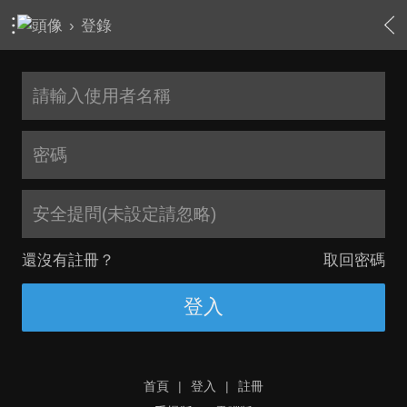
›
登錄
安全提問(未設定請忽略)
還沒有註冊？
取回密碼
登入
首頁
|
登入
|
註冊