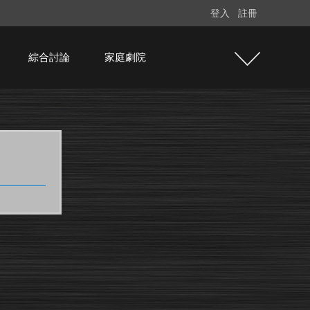
登入
註冊
綜合討論
家庭劇院