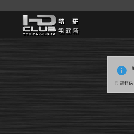
請稍候..