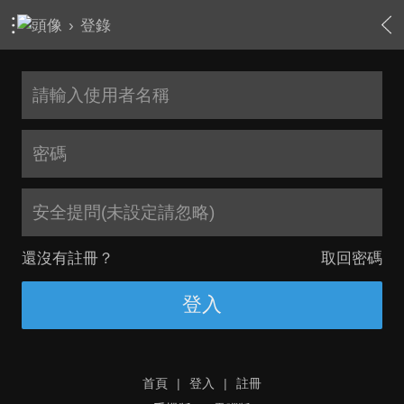
›
登錄
安全提問(未設定請忽略)
還沒有註冊？
取回密碼
登入
首頁
|
登入
|
註冊