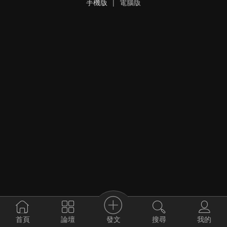
手機版
|
電腦版
發文
首頁
論壇
搜尋
我的