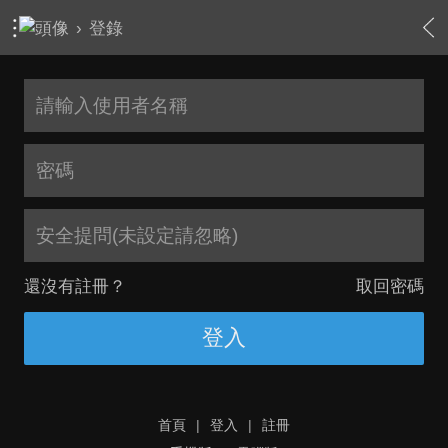
›
登錄
安全提問(未設定請忽略)
還沒有註冊？
取回密碼
登入
首頁
|
登入
|
註冊