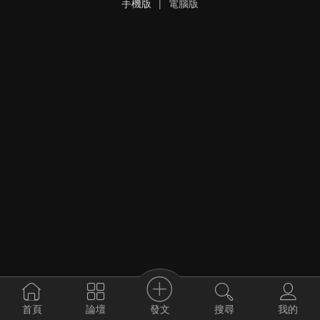
手機版
|
電腦版
發文
首頁
論壇
搜尋
我的