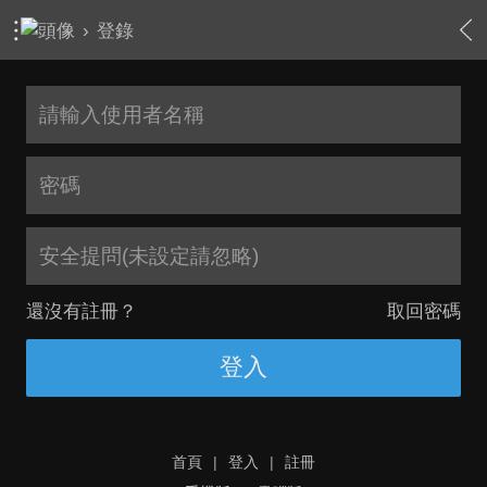
›
登錄
安全提問(未設定請忽略)
還沒有註冊？
取回密碼
登入
首頁
|
登入
|
註冊