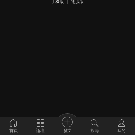
手機版
|
電腦版
發文
首頁
論壇
搜尋
我的