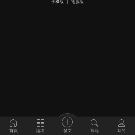
手機版
|
電腦版
發文
首頁
論壇
搜尋
我的