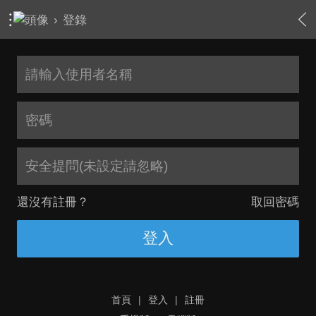
›
登錄
安全提問(未設定請忽略)
還沒有註冊？
取回密碼
登入
首頁
|
登入
|
註冊