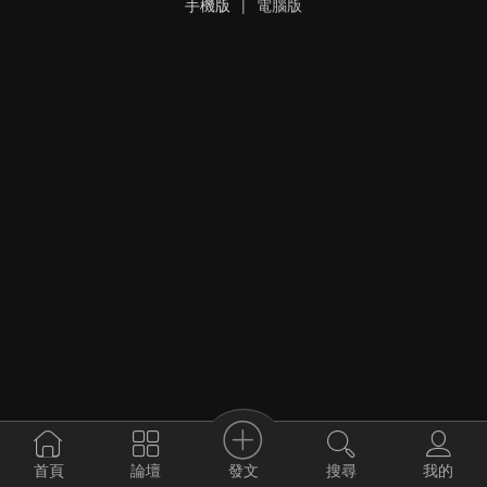
手機版
|
電腦版
發文
首頁
論壇
搜尋
我的