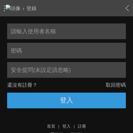
›
登錄
安全提問(未設定請忽略)
還沒有註冊？
取回密碼
登入
首頁
|
登入
|
註冊