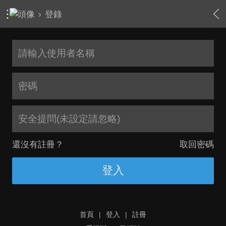
›
登錄
安全提問(未設定請忽略)
還沒有註冊？
取回密碼
登入
首頁
|
登入
|
註冊