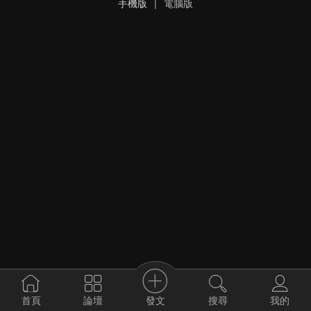
手機版
|
電腦版
發文
首頁
論壇
搜尋
我的