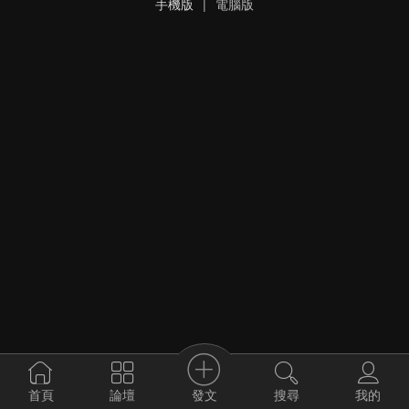
手機版
|
電腦版
發文
首頁
論壇
搜尋
我的