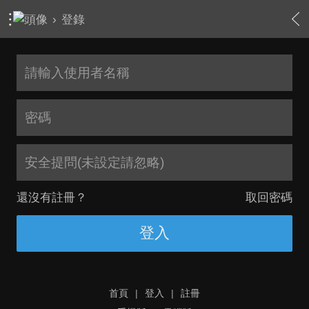
›
登錄
安全提問(未設定請忽略)
還沒有註冊？
取回密碼
登入
首頁
|
登入
|
註冊