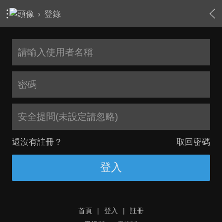
›
登錄
安全提問(未設定請忽略)
還沒有註冊？
取回密碼
登入
首頁
|
登入
|
註冊