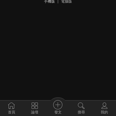
手機版
|
電腦版
發文
首頁
論壇
搜尋
我的