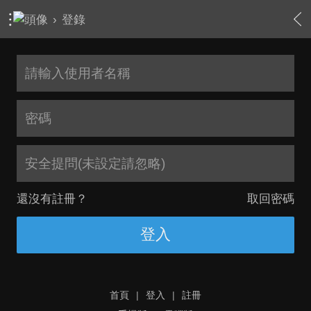
›
登錄
安全提問(未設定請忽略)
還沒有註冊？
取回密碼
登入
首頁
|
登入
|
註冊