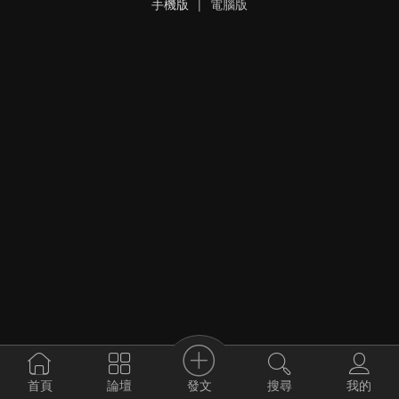
手機版
|
電腦版
發文
首頁
論壇
搜尋
我的