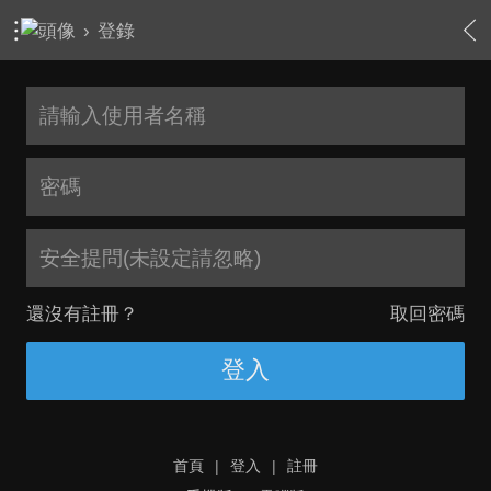
›
登錄
安全提問(未設定請忽略)
還沒有註冊？
取回密碼
登入
首頁
|
登入
|
註冊