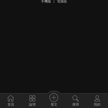
手機版
|
電腦版
發文
首頁
論壇
搜尋
我的