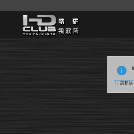
請稍候..