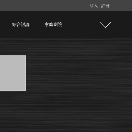
登入
註冊
綜合討論
家庭劇院