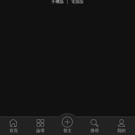
手機版
|
電腦版
發文
首頁
論壇
搜尋
我的