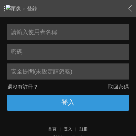
›
登錄
安全提問(未設定請忽略)
還沒有註冊？
取回密碼
登入
首頁
|
登入
|
註冊