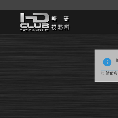
請稍候..