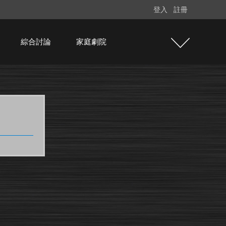
登入
註冊
綜合討論
家庭劇院