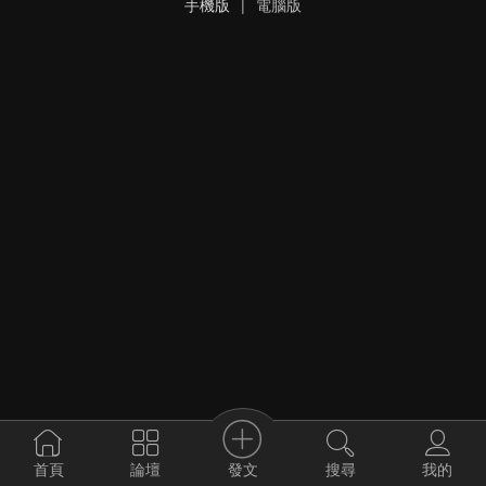
手機版
|
電腦版
發文
首頁
論壇
搜尋
我的