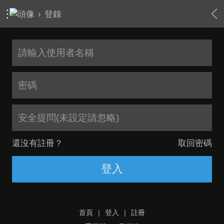
›
登錄
安全提問(未設定請忽略)
還沒有註冊？
取回密碼
登入
首頁
|
登入
|
註冊