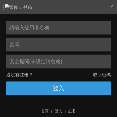
›
登錄
安全提問(未設定請忽略)
還沒有註冊？
取回密碼
登入
首頁
|
登入
|
註冊