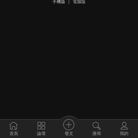
手機版
|
電腦版
發文
首頁
論壇
搜尋
我的