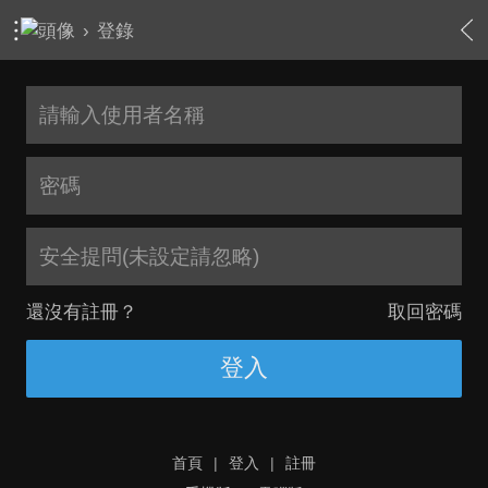
›
登錄
安全提問(未設定請忽略)
還沒有註冊？
取回密碼
登入
首頁
|
登入
|
註冊