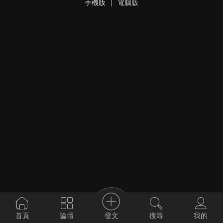
手機版
|
電腦版
發文
首頁
論壇
搜尋
我的