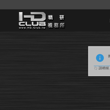
請稍候..