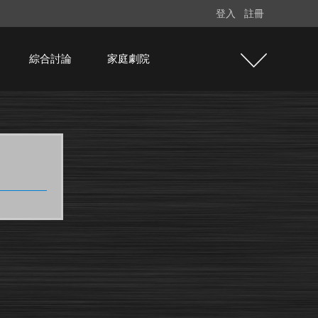
登入
註冊
綜合討論
家庭劇院