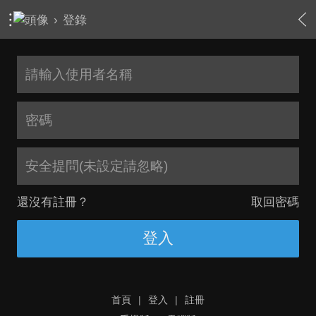
›
登錄
安全提問(未設定請忽略)
還沒有註冊？
取回密碼
登入
首頁
|
登入
|
註冊