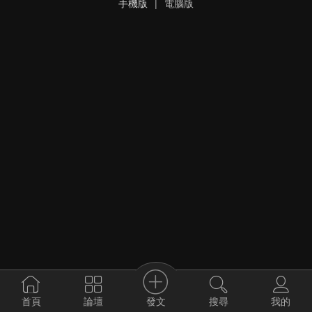
手機版
|
電腦版
發文
首頁
論壇
搜尋
我的