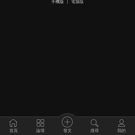
手機版
|
電腦版
發文
首頁
論壇
搜尋
我的