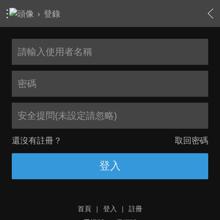
›
登錄
安全提問(未設定請忽略)
還沒有註冊？
取回密碼
登入
首頁
|
登入
|
註冊