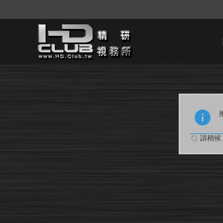
請稍候..