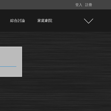
登入
註冊
綜合討論
家庭劇院