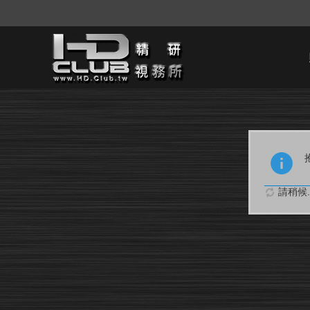
請稍候..