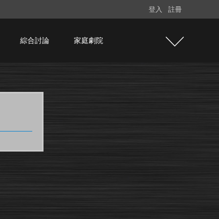
登入
註冊
綜合討論
家庭劇院