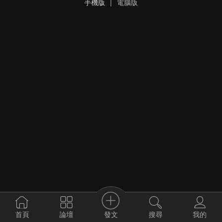
手機版
|
電腦版
發文
首頁
論壇
搜尋
我的