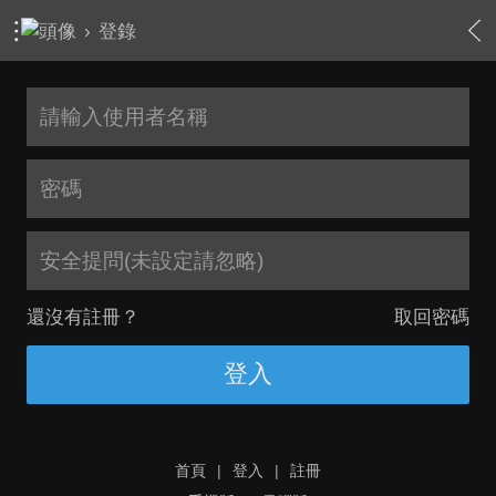
›
登錄
安全提問(未設定請忽略)
還沒有註冊？
取回密碼
登入
首頁
|
登入
|
註冊