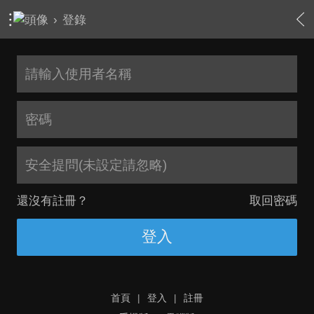
›
登錄
安全提問(未設定請忽略)
還沒有註冊？
取回密碼
登入
首頁
|
登入
|
註冊