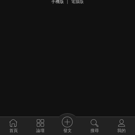
手機版
|
電腦版
發文
首頁
論壇
搜尋
我的