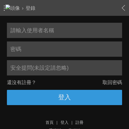
›
登錄
安全提問(未設定請忽略)
還沒有註冊？
取回密碼
登入
首頁
|
登入
|
註冊