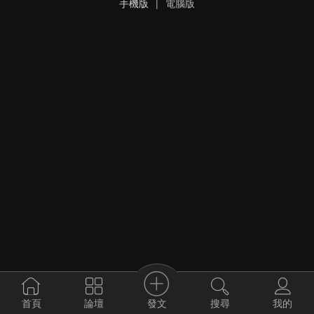
手機版
|
電腦版
發文
首頁
論壇
搜尋
我的