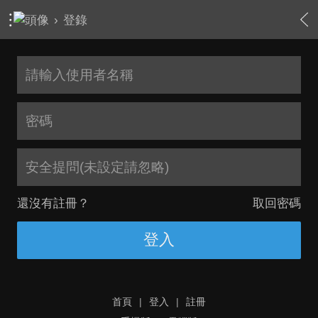
›
登錄
安全提問(未設定請忽略)
還沒有註冊？
取回密碼
登入
首頁
|
登入
|
註冊