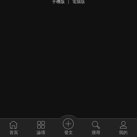
手機版
|
電腦版
發文
首頁
論壇
搜尋
我的