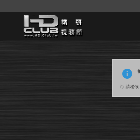
請稍候..