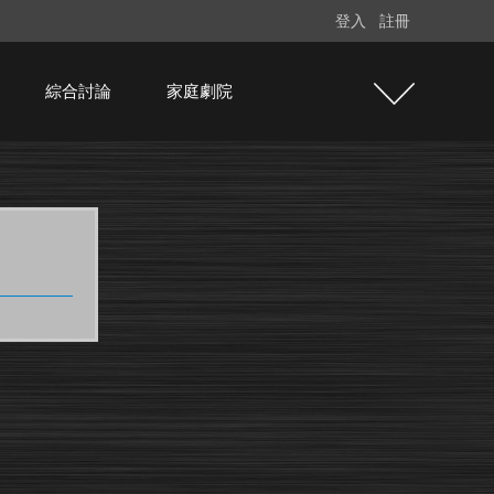
登入
註冊
綜合討論
家庭劇院