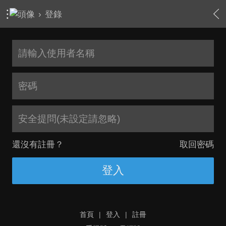
›
登錄
安全提問(未設定請忽略)
還沒有註冊？
取回密碼
登入
首頁
|
登入
|
註冊