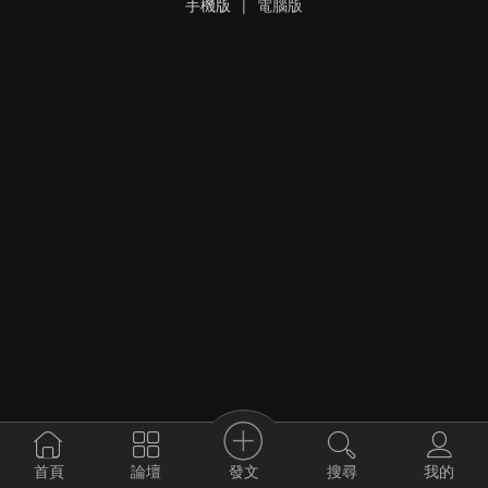
手機版
|
電腦版
發文
首頁
論壇
搜尋
我的