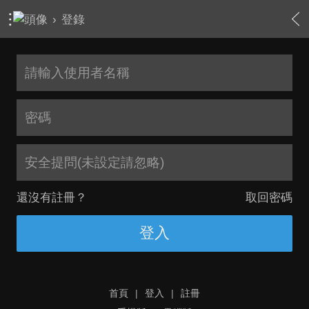
›
登錄
安全提問(未設定請忽略)
還沒有註冊？
取回密碼
登入
首頁
|
登入
|
註冊