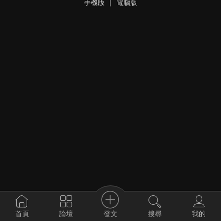
手機版
|
電腦版
發文
首頁
論壇
搜尋
我的