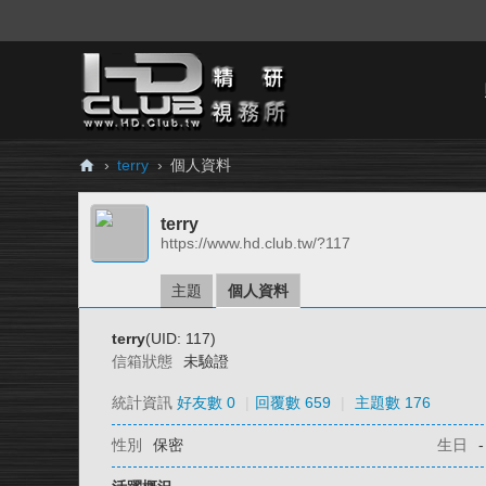
›
terry
›
個人資料
H
terry
D.
https://www.hd.club.tw/?117
Cl
ub
主題
個人資料
精
terry
(UID: 117)
研
信箱狀態
未驗證
視
統計資訊
好友數 0
|
回覆數 659
|
主題數 176
務
性別
保密
生日
-
所