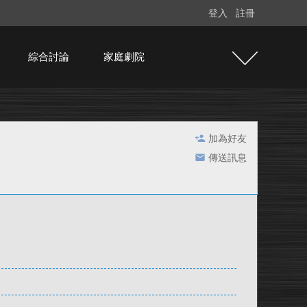
登入
註冊
綜合討論
家庭劇院
加為好友
傳送訊息