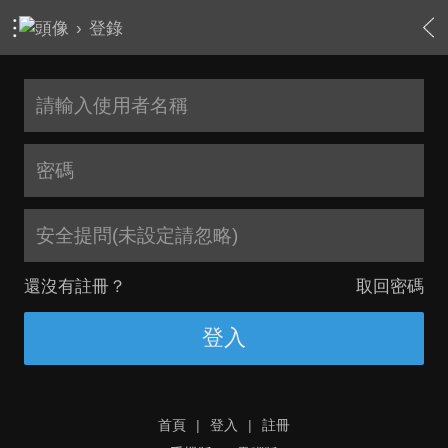
›
登錄
安全提問(未設定請忽略)
還沒有註冊？
取回密碼
登入
首頁
|
登入
|
註冊