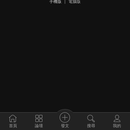
手機版
|
電腦版
發文
首頁
論壇
搜尋
我的