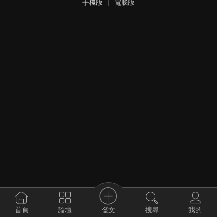
手機版
|
電腦版
發文
首頁
論壇
搜尋
我的