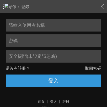
›
登錄
安全提問(未設定請忽略)
還沒有註冊？
取回密碼
登入
首頁
|
登入
|
註冊