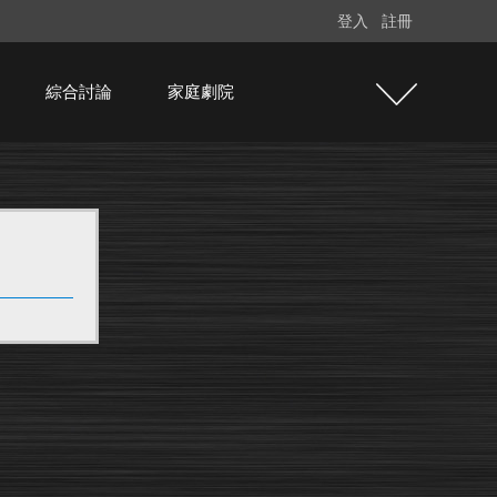
登入
註冊
綜合討論
家庭劇院