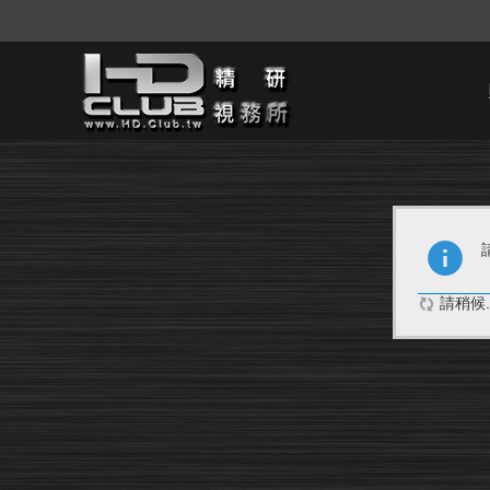
請稍候..