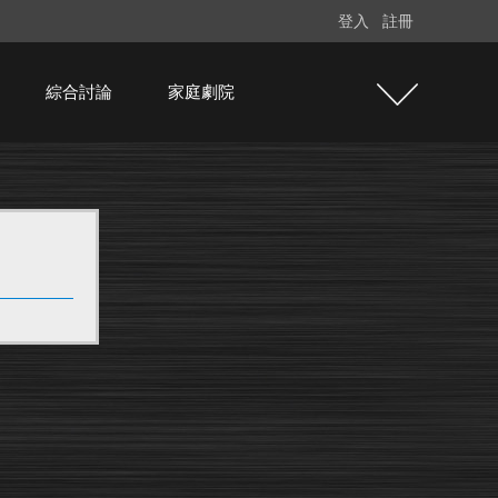
登入
註冊
綜合討論
家庭劇院