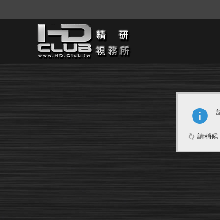
請稍候..