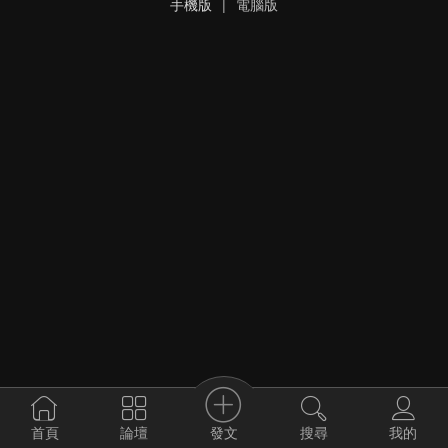
手機版
|
電腦版
發文
首頁
論壇
搜尋
我的