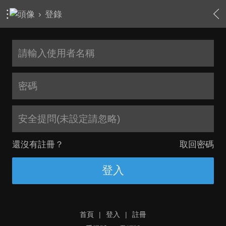
›
登錄
安全提問(未設定請忽略)
還沒有註冊？
取回密碼
登入
首頁
|
登入
|
註冊