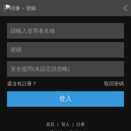
›
登錄
安全提問(未設定請忽略)
還沒有註冊？
取回密碼
登入
首頁
|
登入
|
註冊