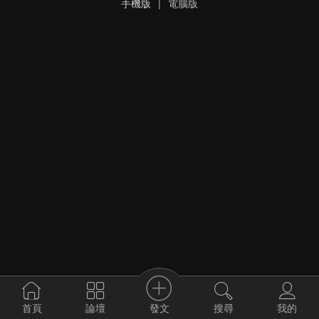
手機版
|
電腦版
發文
首頁
論壇
搜尋
我的