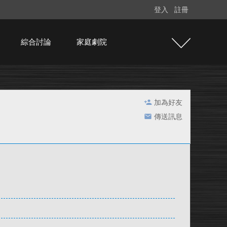
登入
註冊
綜合討論
家庭劇院
加為好友
傳送訊息