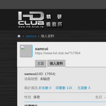
›
samcui
›
個人資料
H
samcui
D.
https://www.hd.club.tw/?17954
Cl
ub
主題
個人資料
精
samcui
(UID: 17954)
研
信箱狀態
未驗證
視
統計資訊
好友數 0
|
回覆數 115
|
主題數 3
務
性別
保密
生日
-
所